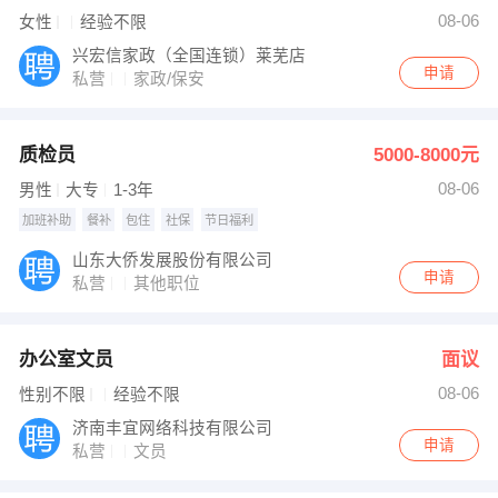
发布 [数学老师 ] 招聘信息
08-06
女性
经验不限
【谢金玉】 强势入驻
兴宏信家政（全国连锁）莱芜店
申请
私营
家政/保安
质检员
5000-8000元
08-06
男性
大专
1-3年
加班补助
餐补
包住
社保
节日福利
山东大侨发展股份有限公司
申请
私营
其他职位
办公室文员
面议
08-06
性别不限
经验不限
济南丰宜网络科技有限公司
申请
私营
文员