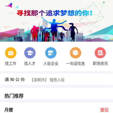
找工作
找人才
入驻企业
一句话信息
职场资讯
发布 [数学老师 ] 招聘信息
【谢金玉】 强势入驻
【山东龙旺环保材料有限公司】 强势入驻
【滋啊炸】 强势入驻
【山东晟和堂生物科技有限公司】 强势入驻
【智慧星幼儿园】 强势入驻
发布 [月嫂 ] 招聘信息
热门推荐
发布 [质检员 ] 招聘信息
发布 [办公室文员 ] 招聘信息
发布 [平面设计师 ] 招聘信息
月嫂
面议