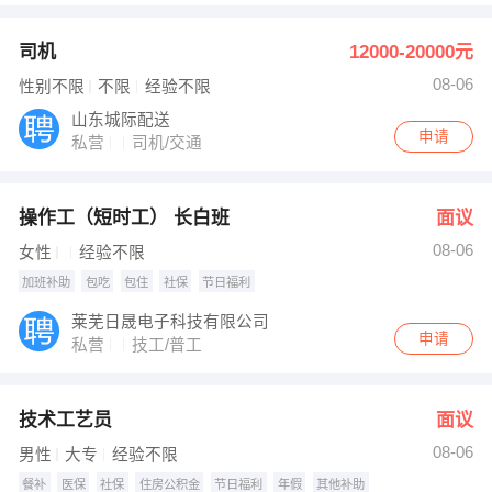
司机
12000-20000元
08-06
性别不限
不限
经验不限
山东城际配送
申请
私营
司机/交通
操作工（短时工） 长白班
面议
08-06
女性
经验不限
加班补助
包吃
包住
社保
节日福利
莱芜日晟电子科技有限公司
申请
私营
技工/普工
技术工艺员
面议
08-06
男性
大专
经验不限
餐补
医保
社保
住房公积金
节日福利
年假
其他补助