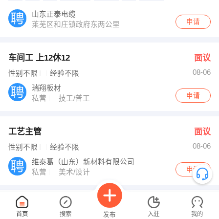
山东正泰电缆
申请
莱芜区和庄镇政府东两公里
车间工 上12休12
面议
08-06
性别不限
经验不限
瑞翔板材
申请
私营
技工/普工
工艺主管
面议
08-06
性别不限
经验不限
维泰葛（山东）新材料有限公司
申请
私营
美术/设计
质量检验员
3000-4000元
首页
搜索
入驻
我的
发布