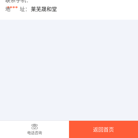
联系手机：
****
地 址：
莱芜晟和堂
返回首页
电话咨询