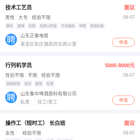
技术工艺员
面议
出纳
保险
08-07
男性
大专
经验不限
编辑
法律
餐补
医保
社保
住房公积金
节日福利
年假
其他补助
山东正泰电缆
保洁
贸易采购
申请
莱芜区和庄镇政府东两公里
跟单
理财顾问
行列机学员
5000-8000元
其他职位
08-07
性别不限
不限
经验不限
加班补助
包住
医保
社保
山东鲁中啤酒原料有限公司
申请
私营
技工/普工
操作工（短时工） 长白班
面议
08-07
女性
经验不限