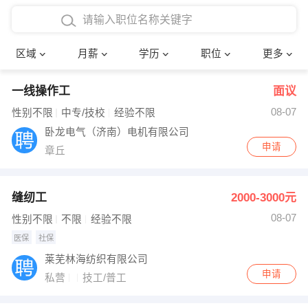
4000-5000元
本科
行政后勤
建筑装潢
确定
区域
月薪
学历
职位
更多
5000-8000元
硕士
销售岗位
教师
一线操作工
面议
8000-12000元
博士
文员
护士
08-07
性别不限
中专/技校
经验不限
12000-20000元
财务会计
传单派发
卧龙电气（济南）电机有限公司
申请
章丘
其他
超市零售
促销导购
网络IT
保健按摩
缝纫工
2000-3000元
08-07
性别不限
不限
经验不限
快递员
前台接待
医保
社保
收银员
技术员/工程师
莱芜林海纺织有限公司
申请
私营
技工/普工
水电/机修
部门经理