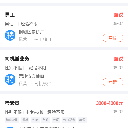
男工
面议
08-07
男性
经验不限
钢城区家纺厂
申请
私营
技工/普工
司机兼业务
面议
08-07
性别不限
经验不限
康师傅方便面
申请
私营
司机/交通
检验员
3000-4000元
08-07
性别不限
中专/技校
经验不限
加班补助
餐补
包吃
包住
社保
节日福利
年假