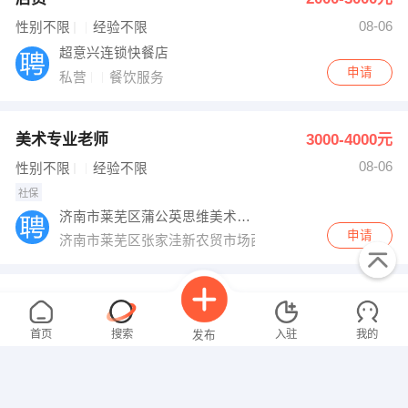
08-06
性别不限
经验不限
超意兴连锁快餐店
申请
私营
餐饮服务
美术专业老师
3000-4000元
08-06
性别不限
经验不限
社保
济南市莱芜区蒲公英思维美术培训学校
申请
济南市莱芜区张家洼新农贸市场西
市场经理
5000-8000元
08-06
性别不限
经验不限
首页
搜索
入驻
我的
发布
山东晟和堂生物科技有限公司
申请
私营
销售岗位