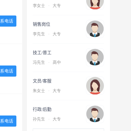
李女士
·
大专
系电话
销售岗位
李先生
·
大专
技工/普工
冯先生
·
高中
系电话
文员/客服
朱女士
·
大专
行政/后勤
孙先生
·
大专
系电话