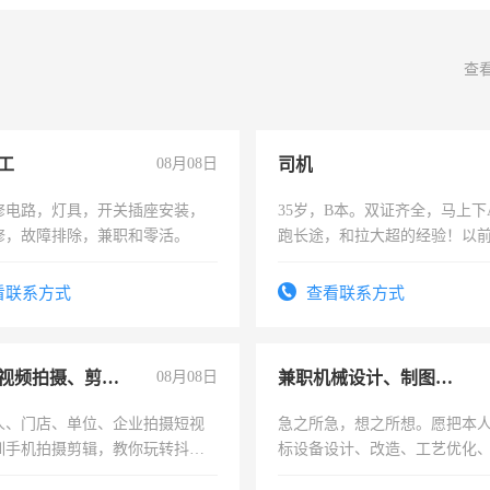
查
工
08月08日
司机
修电路，灯具，开关插座安装，
35岁，B本。双证齐全，马上下
修，故障排除，兼职和零活。
跑长途，和拉大超的经验！以
六，渣土车
看联系方式
查看联系方式
手机短视频拍摄、剪辑、抖音快手
08月08日
兼职机械设计、制图、设备改造
人、门店、单位、企业拍摄短视
急之所急，想之所想。愿把本
训手机拍摄剪辑，教你玩转抖音
标设备设计、改造、工艺优化
人、门店、单位、企业拍摄短视
作和分解的经验与您分享。 真