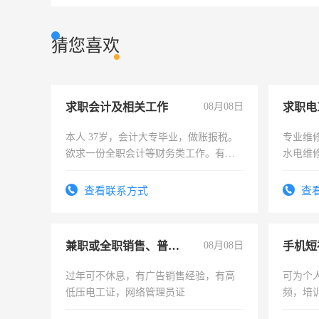
猜您喜欢
求职会计及相关工作
08月08日
求职电
本人 37岁，会计大专毕业，做账报税。
专业维
欲求一份全职会计等财务类工作。有会
水电维
计证
查看联系方式
查
兼职或全职销售、普工、维修
08月08日
过年可不休息，有广告销售经验，有高
可为个
低压电工证，网络管理员证
频，培
可为个