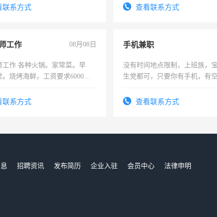
训手机拍摄剪辑，教你玩转抖
结识有识之士，共享未来。
看联系方式
查看联系方式
也可以成为拍摄达人！你也可以
摄达人！
师工作
08月08日
手机兼职
师工作 各种火锅。家常菜。早
没有时间地点限制，上班族，
。烧烤海鲜，工资要求6000以
生党都可，只要你有手机，有
间，一单一结，一天二三十不
勤快的四五十，每天挣零花钱
看联系方式
查看联系方式
信息
招聘资讯
发布简历
企业入驻
会员中心
法律申明
们