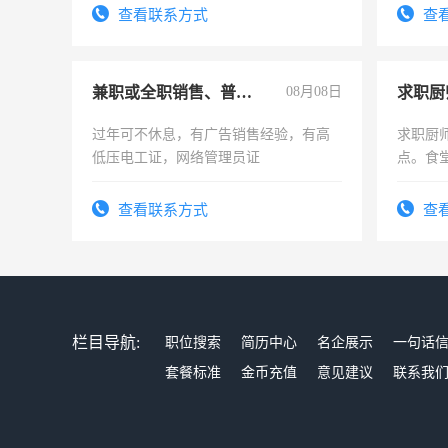
频，培
查看联系方式
查
音！你
成为拍
兼职或全职销售、普工、维修
08月08日
求职厨
过年可不休息，有广告销售经验，有高
求职厨
低压电工证，网络管理员证
点。食堂
上
查看联系方式
查
栏目导航:
职位搜索
简历中心
名企展示
一句话
套餐标准
金币充值
意见建议
联系我