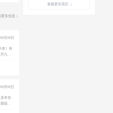
查看更多简历
看更多信息
08月08日
A本！有
前开九米
08月08日
人多年非
、图纸制
诚合作，