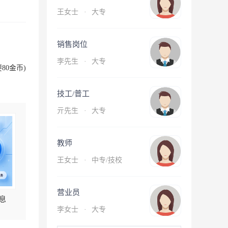
王女士
·
大专
销售岗位
李先生
·
大专
80金币)
技工/普工
亓先生
·
大专
教师
王女士
·
中专/技校
营业员
息
李女士
·
大专