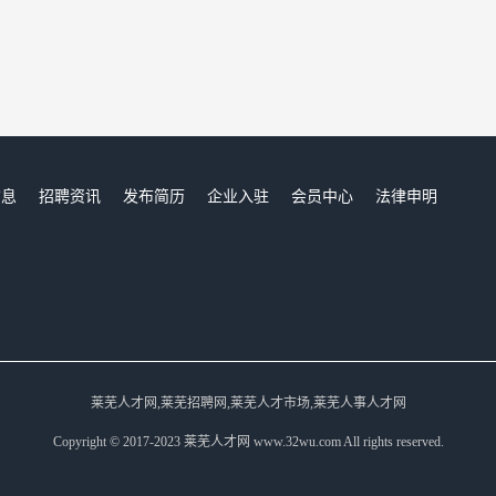
信息
招聘资讯
发布简历
企业入驻
会员中心
法律申明
们
莱芜人才网,莱芜招聘网,莱芜人才市场,莱芜人事人才网
Copyright © 2017-2023 莱芜人才网 www.32wu.com All rights reserved.