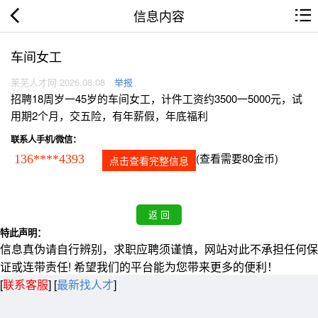
信息内容
车间女工
莱芜人才网 2026.08.08
举报
招聘18周岁一45岁的车间女工，计件工资约3500一5000元，试
用期2个月，交五险，有年薪假，年底福利
联系人手机/微信：
(查看需要80金币)
136****4393
点击查看完整信息
特此声明：
信息真伪请自行辨别，求职应聘须谨慎，网站对此不承担任何保
证或连带责任! 希望我们的平台能为您带来更多的便利！
[
联系客服
]
[
最新找人才
]