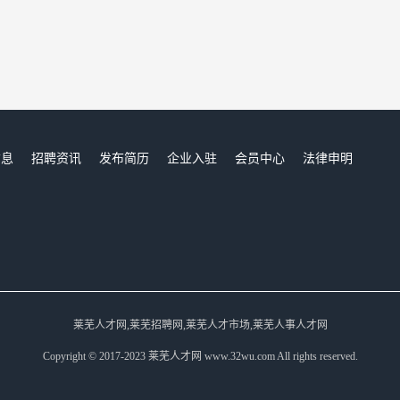
信息
招聘资讯
发布简历
企业入驻
会员中心
法律申明
们
莱芜人才网,莱芜招聘网,莱芜人才市场,莱芜人事人才网
Copyright © 2017-2023 莱芜人才网 www.32wu.com All rights reserved.