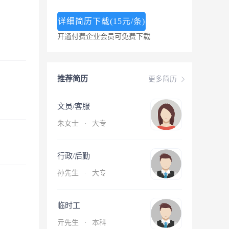
详细简历下载(15元/条)
开通付费企业会员可免费下载
推荐简历
更多简历
文员/客服
朱女士
·
大专
行政/后勤
孙先生
·
大专
临时工
亓先生
·
本科