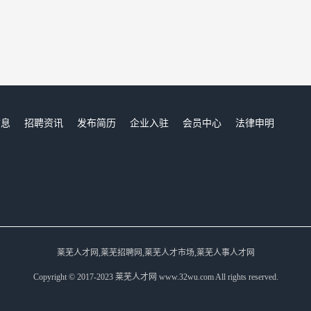
信息
招聘资讯
发布简历
企业入驻
会员中心
法律申明
们
莱芜人才网,莱芜招聘网,莱芜人才市场,莱芜人事人才网
Copyright © 2017-2023 莱芜人才网 www.32wu.com All rights reserved.